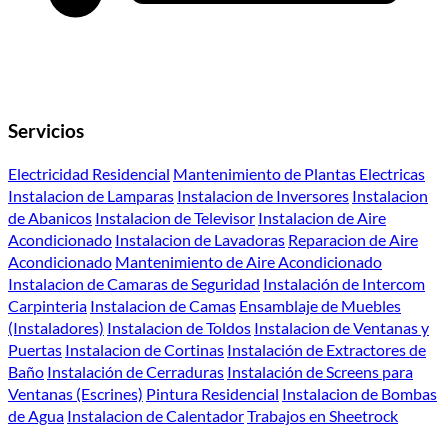
Servicios
Electricidad Residencial
Mantenimiento de Plantas Electricas
Instalacion de Lamparas
Instalacion de Inversores
Instalacion
de Abanicos
Instalacion de Televisor
Instalacion de Aire
Acondicionado
Instalacion de Lavadoras
Reparacion de Aire
Acondicionado
Mantenimiento de Aire Acondicionado
Instalacion de Camaras de Seguridad
Instalación de Intercom
Carpinteria
Instalacion de Camas
Ensamblaje de Muebles
(Instaladores)
Instalacion de Toldos
Instalacion de Ventanas y
Puertas
Instalacion de Cortinas
Instalación de Extractores de
Baño
Instalación de Cerraduras
Instalación de Screens para
Ventanas (Escrines)
Pintura Residencial
Instalacion de Bombas
de Agua
Instalacion de Calentador
Trabajos en Sheetrock