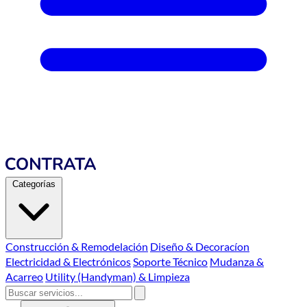
Categorías
Construcción & Remodelación
Diseño & Decoracíon
Electricidad & Electrónicos
Soporte Técnico
Mudanza &
Acarreo
Utility (Handyman) & Limpieza