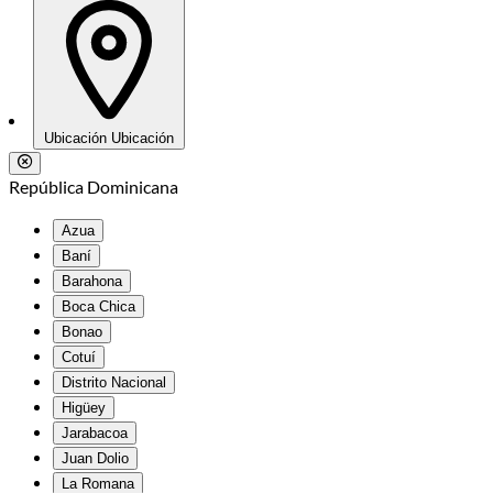
Ubicación
Ubicación
República Dominicana
Azua
Baní
Barahona
Boca Chica
Bonao
Cotuí
Distrito Nacional
Higüey
Jarabacoa
Juan Dolio
La Romana