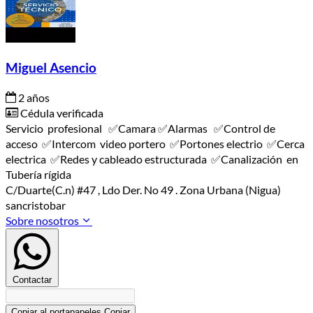
Miguel Asencio
2 años
Cédula verificada
Servicio profesional ✅️Camara ✅️Alarmas ✅️Control de
acceso ✅️Intercom video portero ✅️Portones electrio ✅️Cerca
electrica ✅️Redes y cableado estructurada ✅️Canalización en
Tubería rígida
C/Duarte(C.n) #47 , Ldo Der. No 49 . Zona Urbana (Nigua)
sancristobar
Sobre nosotros
Contactar
Copiar al portapapeles
Copiar