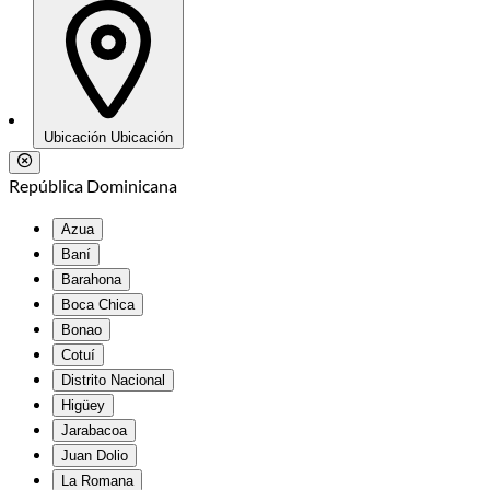
Ubicación
Ubicación
República Dominicana
Azua
Baní
Barahona
Boca Chica
Bonao
Cotuí
Distrito Nacional
Higüey
Jarabacoa
Juan Dolio
La Romana