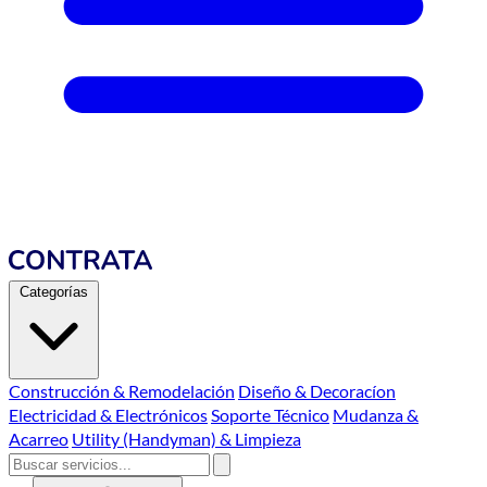
Categorías
Construcción & Remodelación
Diseño & Decoracíon
Electricidad & Electrónicos
Soporte Técnico
Mudanza &
Acarreo
Utility (Handyman) & Limpieza