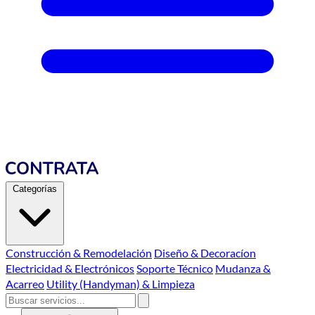
Categorías
Construcción & Remodelación
Diseño & Decoracíon
Electricidad & Electrónicos
Soporte Técnico
Mudanza &
Acarreo
Utility (Handyman) & Limpieza