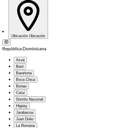
Ubicación
Ubicación
República Dominicana
Azua
Baní
Barahona
Boca Chica
Bonao
Cotuí
Distrito Nacional
Higüey
Jarabacoa
Juan Dolio
La Romana