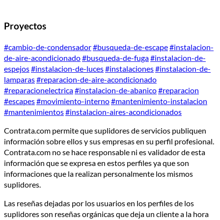
Proyectos
#cambio-de-condensador
#busqueda-de-escape
#instalacion-
de-aire-acondicionado
#busqueda-de-fuga
#instalacion-de-
espejos
#instalacion-de-luces
#instalaciones
#instalacion-de-
lamparas
#reparacion-de-aire-acondicionado
#reparacionelectrica
#instalacion-de-abanico
#reparacion
#escapes
#movimiento-interno
#mantenimiento-instalacion
#mantenimientos
#instalacion-aires-acondicionados
Contrata.com permite que suplidores de servicios publiquen
información sobre ellos y sus empresas en su perfil profesional.
Contrata.com no se hace responsable ni es validador de esta
información que se expresa en estos perfiles ya que son
informaciones que la realizan personalmente los mismos
suplidores.
Las reseñas dejadas por los usuarios en los perfiles de los
suplidores son reseñas orgánicas que deja un cliente a la hora