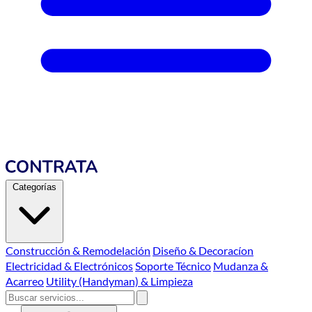
Categorías
Construcción & Remodelación
Diseño & Decoracíon
Electricidad & Electrónicos
Soporte Técnico
Mudanza &
Acarreo
Utility (Handyman) & Limpieza