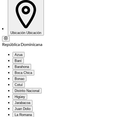
Ubicación
Ubicación
República Dominicana
Azua
Baní
Barahona
Boca Chica
Bonao
Cotuí
Distrito Nacional
Higüey
Jarabacoa
Juan Dolio
La Romana