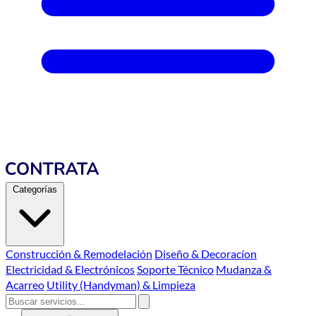
Categorías
Construcción & Remodelación
Diseño & Decoracíon
Electricidad & Electrónicos
Soporte Técnico
Mudanza &
Acarreo
Utility (Handyman) & Limpieza