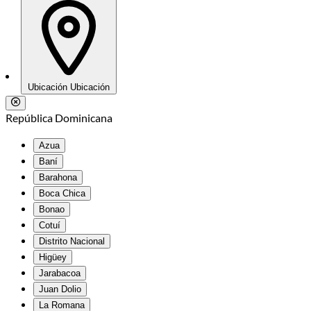
Ubicación
Ubicación
República Dominicana
Azua
Baní
Barahona
Boca Chica
Bonao
Cotuí
Distrito Nacional
Higüey
Jarabacoa
Juan Dolio
La Romana