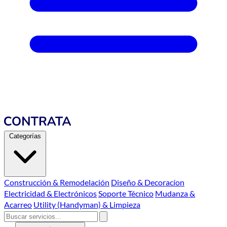
Categorías
Construcción & Remodelación
Diseño & Decoracíon
Electricidad & Electrónicos
Soporte Técnico
Mudanza &
Acarreo
Utility (Handyman) & Limpieza