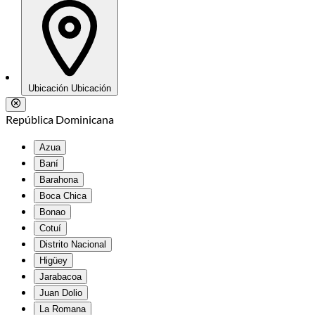
Ubicación
Ubicación
República Dominicana
Azua
Baní
Barahona
Boca Chica
Bonao
Cotuí
Distrito Nacional
Higüey
Jarabacoa
Juan Dolio
La Romana