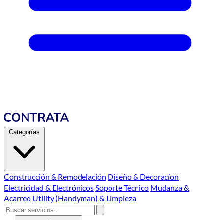
Categorías
Construcción & Remodelación
Diseño & Decoracíon
Electricidad & Electrónicos
Soporte Técnico
Mudanza &
Acarreo
Utility (Handyman) & Limpieza