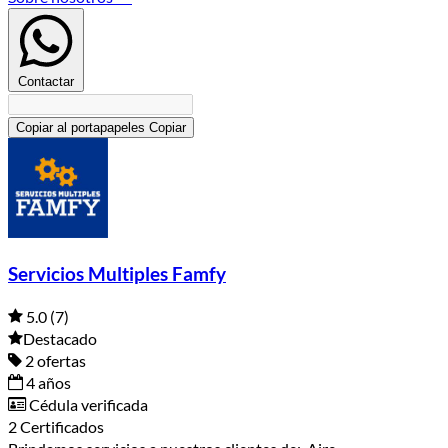
Contactar
Copiar al portapapeles
Copiar
Servicios Multiples Famfy
5.0
(7)
Destacado
2 ofertas
4 años
Cédula verificada
2 Certificados