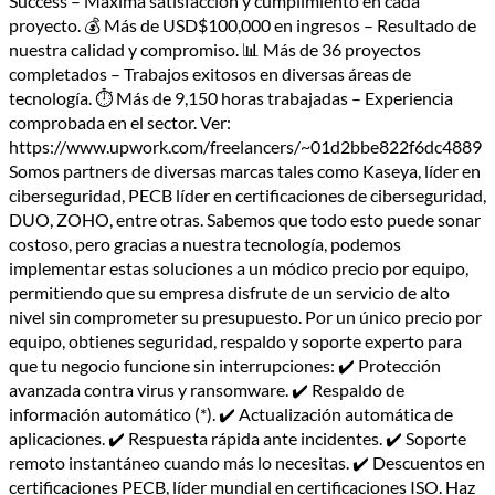
Success – Máxima satisfacción y cumplimiento en cada
proyecto. 💰 Más de USD$100,000 en ingresos – Resultado de
nuestra calidad y compromiso. 📊 Más de 36 proyectos
completados – Trabajos exitosos en diversas áreas de
tecnología. ⏱ Más de 9,150 horas trabajadas – Experiencia
comprobada en el sector. Ver:
https://www.upwork.com/freelancers/~01d2bbe822f6dc4889
Somos partners de diversas marcas tales como Kaseya, líder en
ciberseguridad, PECB líder en certificaciones de ciberseguridad,
DUO, ZOHO, entre otras. Sabemos que todo esto puede sonar
costoso, pero gracias a nuestra tecnología, podemos
implementar estas soluciones a un módico precio por equipo,
permitiendo que su empresa disfrute de un servicio de alto
nivel sin comprometer su presupuesto. Por un único precio por
equipo, obtienes seguridad, respaldo y soporte experto para
que tu negocio funcione sin interrupciones: ✔ Protección
avanzada contra virus y ransomware. ✔ Respaldo de
información automático (*). ✔ Actualización automática de
aplicaciones. ✔ Respuesta rápida ante incidentes. ✔ Soporte
remoto instantáneo cuando más lo necesitas. ✔ Descuentos en
certificaciones PECB, líder mundial en certificaciones ISO. Haz