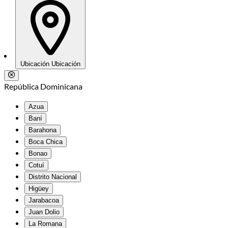
Ubicación
Ubicación
República Dominicana
Azua
Baní
Barahona
Boca Chica
Bonao
Cotuí
Distrito Nacional
Higüey
Jarabacoa
Juan Dolio
La Romana