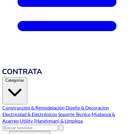
Categorías
Construcción & Remodelación
Diseño & Decoracíon
Electricidad & Electrónicos
Soporte Técnico
Mudanza &
Acarreo
Utility (Handyman) & Limpieza