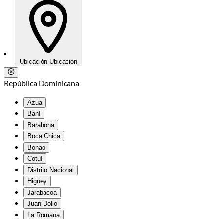
Ubicación
Ubicación
República Dominicana
Azua
Baní
Barahona
Boca Chica
Bonao
Cotuí
Distrito Nacional
Higüey
Jarabacoa
Juan Dolio
La Romana