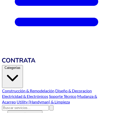
Categorías
Construcción & Remodelación
Diseño & Decoracíon
Electricidad & Electrónicos
Soporte Técnico
Mudanza &
Acarreo
Utility (Handyman) & Limpieza