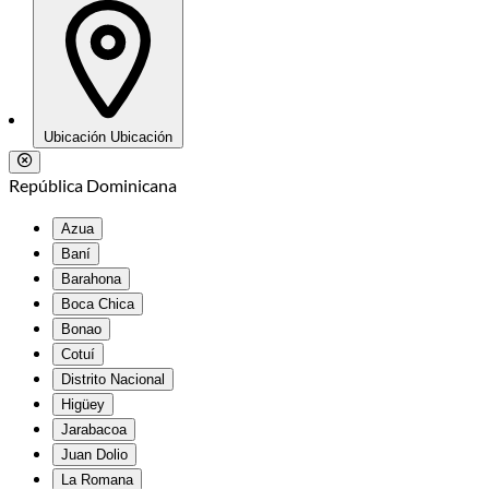
Ubicación
Ubicación
República Dominicana
Azua
Baní
Barahona
Boca Chica
Bonao
Cotuí
Distrito Nacional
Higüey
Jarabacoa
Juan Dolio
La Romana