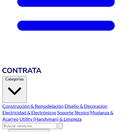
Categorías
Construcción & Remodelación
Diseño & Decoracíon
Electricidad & Electrónicos
Soporte Técnico
Mudanza &
Acarreo
Utility (Handyman) & Limpieza