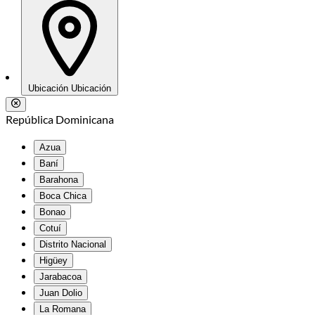
Ubicación
Ubicación
República Dominicana
Azua
Baní
Barahona
Boca Chica
Bonao
Cotuí
Distrito Nacional
Higüey
Jarabacoa
Juan Dolio
La Romana