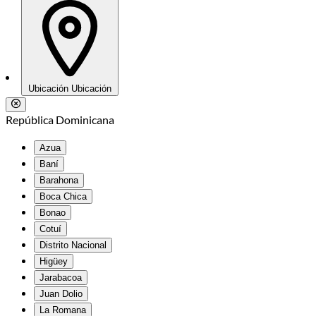
Ubicación
Ubicación
República Dominicana
Azua
Baní
Barahona
Boca Chica
Bonao
Cotuí
Distrito Nacional
Higüey
Jarabacoa
Juan Dolio
La Romana