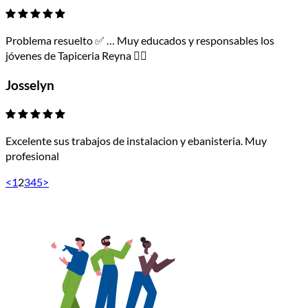
Problema resuelto ✅ … Muy educados y responsables los
jóvenes de Tapiceria Reyna 👌🏻
Josselyn
Excelente sus trabajos de instalacion y ebanisteria. Muy
profesional
<
1
2
3
4
5
>