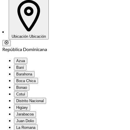
Ubicación
Ubicación
República Dominicana
Azua
Baní
Barahona
Boca Chica
Bonao
Cotuí
Distrito Nacional
Higüey
Jarabacoa
Juan Dolio
La Romana