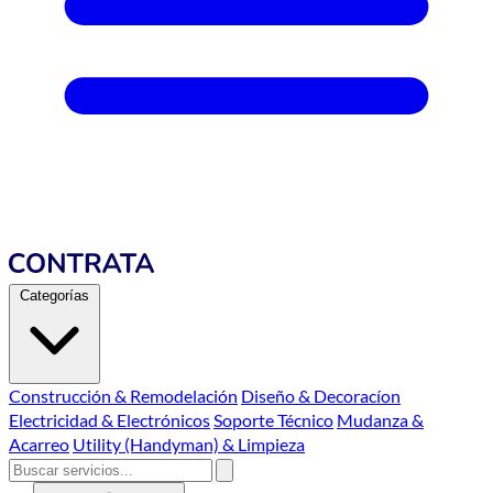
Categorías
Construcción & Remodelación
Diseño & Decoracíon
Electricidad & Electrónicos
Soporte Técnico
Mudanza &
Acarreo
Utility (Handyman) & Limpieza