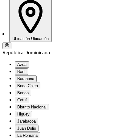
Ubicación
Ubicación
República Dominicana
Azua
Baní
Barahona
Boca Chica
Bonao
Cotuí
Distrito Nacional
Higüey
Jarabacoa
Juan Dolio
La Romana