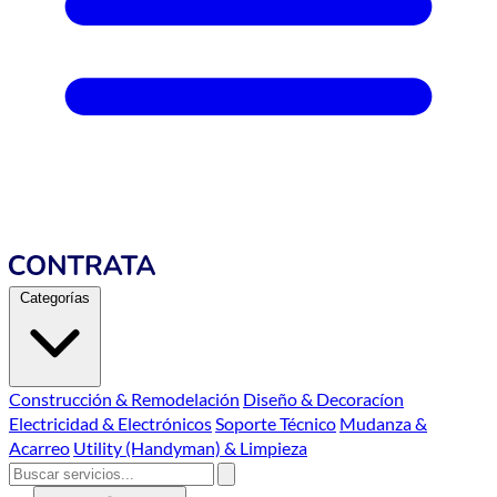
Categorías
Construcción & Remodelación
Diseño & Decoracíon
Electricidad & Electrónicos
Soporte Técnico
Mudanza &
Acarreo
Utility (Handyman) & Limpieza