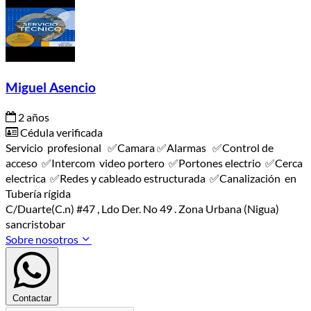
Miguel Asencio
2 años
Cédula verificada
Servicio profesional ✅️Camara ✅️Alarmas ✅️Control de
acceso ✅️Intercom video portero ✅️Portones electrio ✅️Cerca
electrica ✅️Redes y cableado estructurada ✅️Canalización en
Tubería rígida
C/Duarte(C.n) #47 , Ldo Der. No 49 . Zona Urbana (Nigua)
sancristobar
Sobre nosotros
Contactar