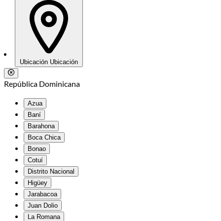
Ubicación
Ubicación
República Dominicana
Azua
Baní
Barahona
Boca Chica
Bonao
Cotuí
Distrito Nacional
Higüey
Jarabacoa
Juan Dolio
La Romana