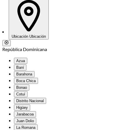
Ubicación
Ubicación
República Dominicana
Azua
Baní
Barahona
Boca Chica
Bonao
Cotuí
Distrito Nacional
Higüey
Jarabacoa
Juan Dolio
La Romana