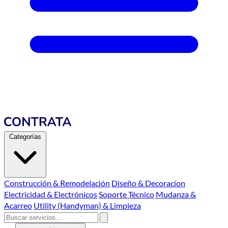
Categorías
Construcción & Remodelación
Diseño & Decoracíon
Electricidad & Electrónicos
Soporte Técnico
Mudanza &
Acarreo
Utility (Handyman) & Limpieza