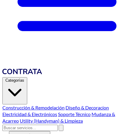
Categorías
Construcción & Remodelación
Diseño & Decoracíon
Electricidad & Electrónicos
Soporte Técnico
Mudanza &
Acarreo
Utility (Handyman) & Limpieza