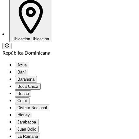
Ubicación
Ubicación
República Dominicana
Azua
Baní
Barahona
Boca Chica
Bonao
Cotuí
Distrito Nacional
Higüey
Jarabacoa
Juan Dolio
La Romana