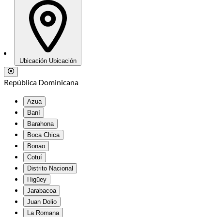
Ubicación
Ubicación
República Dominicana
Azua
Baní
Barahona
Boca Chica
Bonao
Cotuí
Distrito Nacional
Higüey
Jarabacoa
Juan Dolio
La Romana