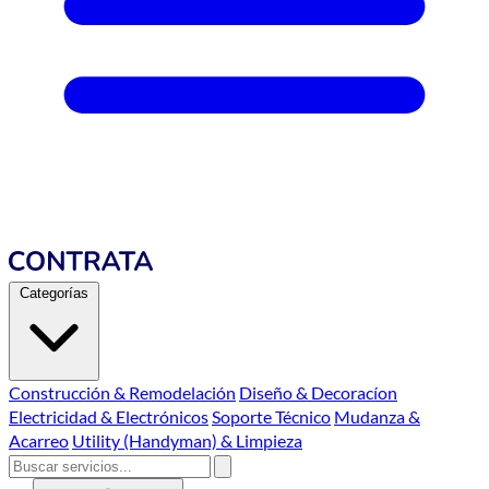
Categorías
Construcción & Remodelación
Diseño & Decoracíon
Electricidad & Electrónicos
Soporte Técnico
Mudanza &
Acarreo
Utility (Handyman) & Limpieza