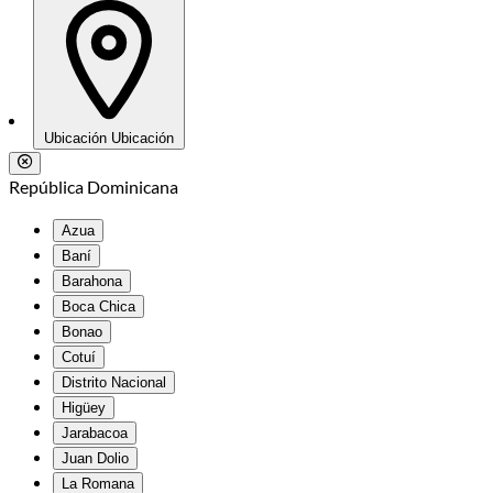
Ubicación
Ubicación
República Dominicana
Azua
Baní
Barahona
Boca Chica
Bonao
Cotuí
Distrito Nacional
Higüey
Jarabacoa
Juan Dolio
La Romana