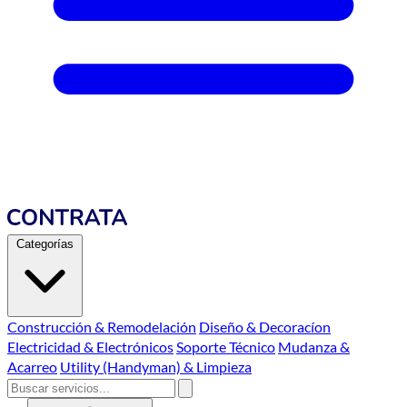
Categorías
Construcción & Remodelación
Diseño & Decoracíon
Electricidad & Electrónicos
Soporte Técnico
Mudanza &
Acarreo
Utility (Handyman) & Limpieza