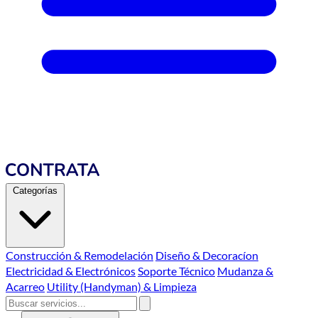
Categorías
Construcción & Remodelación
Diseño & Decoracíon
Electricidad & Electrónicos
Soporte Técnico
Mudanza &
Acarreo
Utility (Handyman) & Limpieza