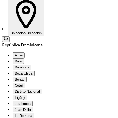
Ubicación
Ubicación
República Dominicana
Azua
Baní
Barahona
Boca Chica
Bonao
Cotuí
Distrito Nacional
Higüey
Jarabacoa
Juan Dolio
La Romana