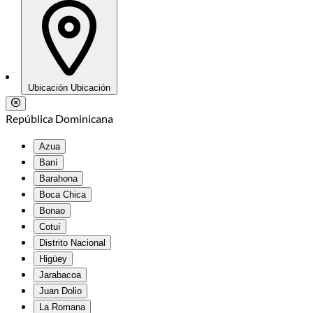
Ubicación
Ubicación
República Dominicana
Azua
Baní
Barahona
Boca Chica
Bonao
Cotuí
Distrito Nacional
Higüey
Jarabacoa
Juan Dolio
La Romana