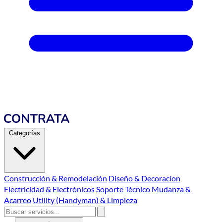
Categorías
Construcción & Remodelación
Diseño & Decoracíon
Electricidad & Electrónicos
Soporte Técnico
Mudanza &
Acarreo
Utility (Handyman) & Limpieza