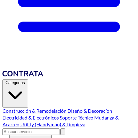
Categorías
Construcción & Remodelación
Diseño & Decoracíon
Electricidad & Electrónicos
Soporte Técnico
Mudanza &
Acarreo
Utility (Handyman) & Limpieza