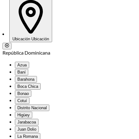
Ubicación
Ubicación
República Dominicana
Azua
Baní
Barahona
Boca Chica
Bonao
Cotuí
Distrito Nacional
Higüey
Jarabacoa
Juan Dolio
La Romana