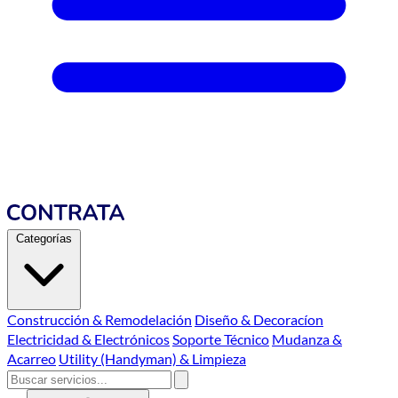
Categorías
Construcción & Remodelación
Diseño & Decoracíon
Electricidad & Electrónicos
Soporte Técnico
Mudanza &
Acarreo
Utility (Handyman) & Limpieza