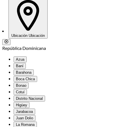
Ubicación
Ubicación
República Dominicana
Azua
Baní
Barahona
Boca Chica
Bonao
Cotuí
Distrito Nacional
Higüey
Jarabacoa
Juan Dolio
La Romana