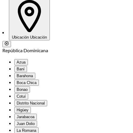
Ubicación
Ubicación
República Dominicana
Azua
Baní
Barahona
Boca Chica
Bonao
Cotuí
Distrito Nacional
Higüey
Jarabacoa
Juan Dolio
La Romana