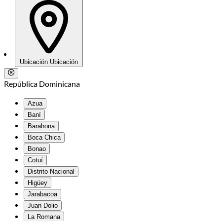
Ubicación
Ubicación
República Dominicana
Azua
Baní
Barahona
Boca Chica
Bonao
Cotuí
Distrito Nacional
Higüey
Jarabacoa
Juan Dolio
La Romana