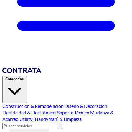
Categorías
Construcción & Remodelación
Diseño & Decoracíon
Electricidad & Electrónicos
Soporte Técnico
Mudanza &
Acarreo
Utility (Handyman) & Limpieza