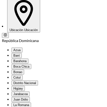
Ubicación
Ubicación
República Dominicana
Azua
Baní
Barahona
Boca Chica
Bonao
Cotuí
Distrito Nacional
Higüey
Jarabacoa
Juan Dolio
La Romana