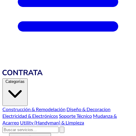
Categorías
Construcción & Remodelación
Diseño & Decoracíon
Electricidad & Electrónicos
Soporte Técnico
Mudanza &
Acarreo
Utility (Handyman) & Limpieza