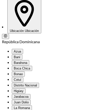
Ubicación
Ubicación
República Dominicana
Azua
Baní
Barahona
Boca Chica
Bonao
Cotuí
Distrito Nacional
Higüey
Jarabacoa
Juan Dolio
La Romana