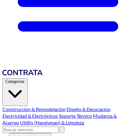
Categorías
Construcción & Remodelación
Diseño & Decoracíon
Electricidad & Electrónicos
Soporte Técnico
Mudanza &
Acarreo
Utility (Handyman) & Limpieza