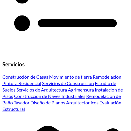
Servicios
Construcción de Casas
Movimiento de tierra
Remodelacion
Pintura Residencial
Servicios de Construcción
Estudio de
Suelos
Servicios de Arquitectura
Agrimensura
Instalacion de
Pisos
Construcción de Naves Industriales
Remodelacion de
Baño
Tasador
Diseño de Planos Arquitectonicos
Evaluación
Estructural