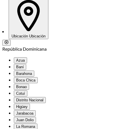
Ubicación
Ubicación
República Dominicana
Azua
Baní
Barahona
Boca Chica
Bonao
Cotuí
Distrito Nacional
Higüey
Jarabacoa
Juan Dolio
La Romana