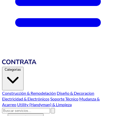
Categorías
Construcción & Remodelación
Diseño & Decoracíon
Electricidad & Electrónicos
Soporte Técnico
Mudanza &
Acarreo
Utility (Handyman) & Limpieza