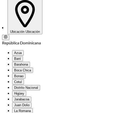
Ubicación
Ubicación
República Dominicana
Azua
Baní
Barahona
Boca Chica
Bonao
Cotuí
Distrito Nacional
Higüey
Jarabacoa
Juan Dolio
La Romana