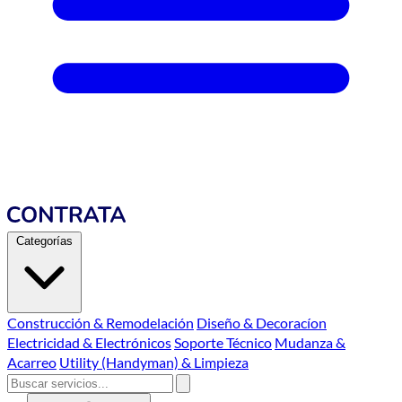
Categorías
Construcción & Remodelación
Diseño & Decoracíon
Electricidad & Electrónicos
Soporte Técnico
Mudanza &
Acarreo
Utility (Handyman) & Limpieza