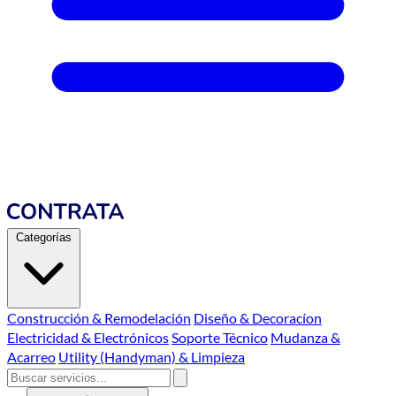
Categorías
Construcción & Remodelación
Diseño & Decoracíon
Electricidad & Electrónicos
Soporte Técnico
Mudanza &
Acarreo
Utility (Handyman) & Limpieza