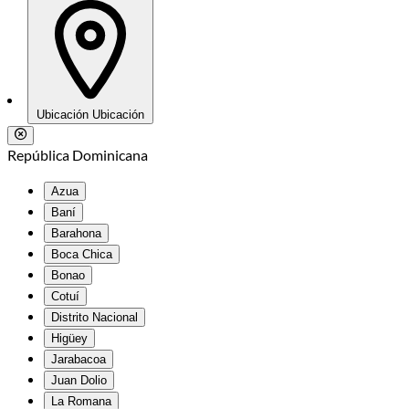
Ubicación
Ubicación
República Dominicana
Azua
Baní
Barahona
Boca Chica
Bonao
Cotuí
Distrito Nacional
Higüey
Jarabacoa
Juan Dolio
La Romana