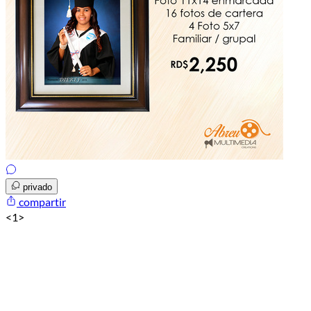
privado
compartir
<
1
>