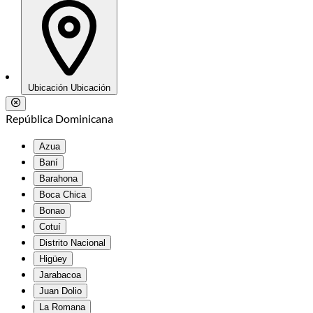
Ubicación
Ubicación
República Dominicana
Azua
Baní
Barahona
Boca Chica
Bonao
Cotuí
Distrito Nacional
Higüey
Jarabacoa
Juan Dolio
La Romana