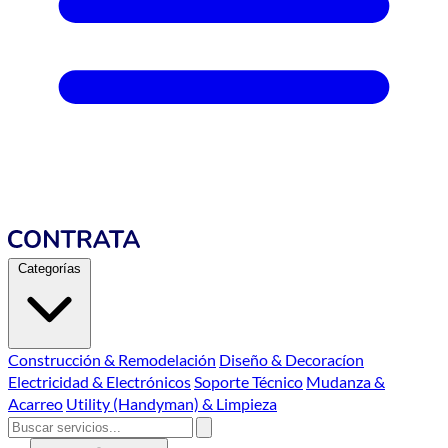
Categorías
Construcción & Remodelación
Diseño & Decoracíon
Electricidad & Electrónicos
Soporte Técnico
Mudanza &
Acarreo
Utility (Handyman) & Limpieza