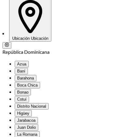
Ubicación
Ubicación
República Dominicana
Azua
Baní
Barahona
Boca Chica
Bonao
Cotuí
Distrito Nacional
Higüey
Jarabacoa
Juan Dolio
La Romana