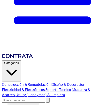
Categorías
Construcción & Remodelación
Diseño & Decoracíon
Electricidad & Electrónicos
Soporte Técnico
Mudanza &
Acarreo
Utility (Handyman) & Limpieza