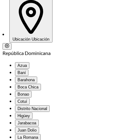
Ubicación
Ubicación
República Dominicana
Azua
Baní
Barahona
Boca Chica
Bonao
Cotuí
Distrito Nacional
Higüey
Jarabacoa
Juan Dolio
La Romana