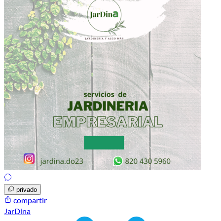
privado
compartir
JarDina