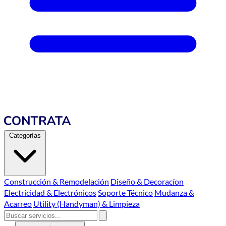
Categorías
Construcción & Remodelación
Diseño & Decoracíon
Electricidad & Electrónicos
Soporte Técnico
Mudanza &
Acarreo
Utility (Handyman) & Limpieza