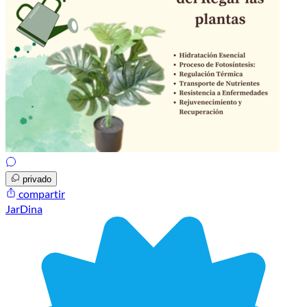
privado
compartir
JarDina