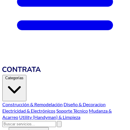
Categorías
Construcción & Remodelación
Diseño & Decoracíon
Electricidad & Electrónicos
Soporte Técnico
Mudanza &
Acarreo
Utility (Handyman) & Limpieza