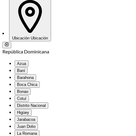
Ubicación
Ubicación
República Dominicana
Azua
Baní
Barahona
Boca Chica
Bonao
Cotuí
Distrito Nacional
Higüey
Jarabacoa
Juan Dolio
La Romana