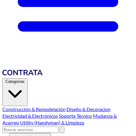
Categorías
Construcción & Remodelación
Diseño & Decoracíon
Electricidad & Electrónicos
Soporte Técnico
Mudanza &
Acarreo
Utility (Handyman) & Limpieza