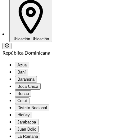
Ubicación
Ubicación
República Dominicana
Azua
Baní
Barahona
Boca Chica
Bonao
Cotuí
Distrito Nacional
Higüey
Jarabacoa
Juan Dolio
La Romana