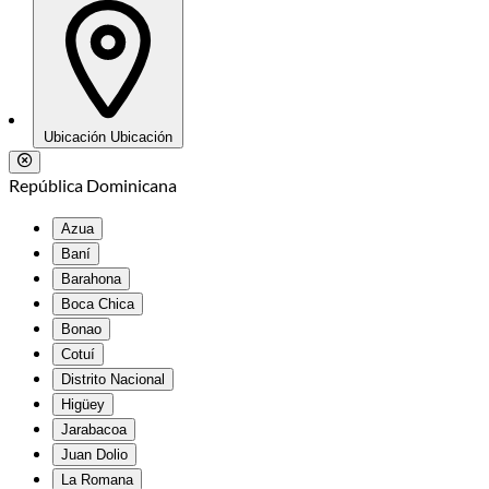
Ubicación
Ubicación
República Dominicana
Azua
Baní
Barahona
Boca Chica
Bonao
Cotuí
Distrito Nacional
Higüey
Jarabacoa
Juan Dolio
La Romana