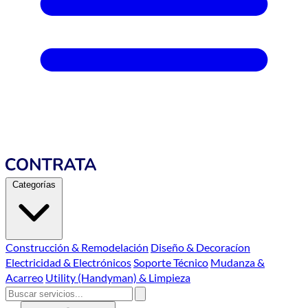
Categorías
Construcción & Remodelación
Diseño & Decoracíon
Electricidad & Electrónicos
Soporte Técnico
Mudanza &
Acarreo
Utility (Handyman) & Limpieza