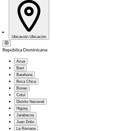
Ubicación
Ubicación
República Dominicana
Azua
Baní
Barahona
Boca Chica
Bonao
Cotuí
Distrito Nacional
Higüey
Jarabacoa
Juan Dolio
La Romana