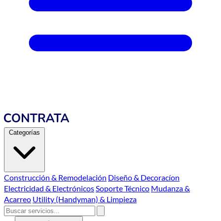
Categorías
Construcción & Remodelación
Diseño & Decoracíon
Electricidad & Electrónicos
Soporte Técnico
Mudanza &
Acarreo
Utility (Handyman) & Limpieza