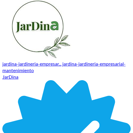
jardina-jardineria-empresar...
jardina-jardineria-empresarial-
mantenimiento
JarDina