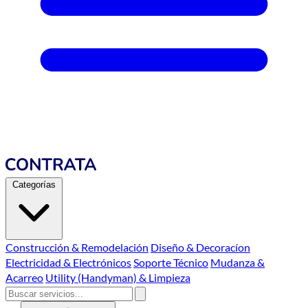
Categorías
Construcción & Remodelación
Diseño & Decoracíon
Electricidad & Electrónicos
Soporte Técnico
Mudanza &
Acarreo
Utility (Handyman) & Limpieza