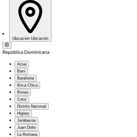
Ubicación
Ubicación
República Dominicana
Azua
Baní
Barahona
Boca Chica
Bonao
Cotuí
Distrito Nacional
Higüey
Jarabacoa
Juan Dolio
La Romana