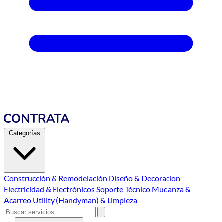
Categorías
Construcción & Remodelación
Diseño & Decoracíon
Electricidad & Electrónicos
Soporte Técnico
Mudanza &
Acarreo
Utility (Handyman) & Limpieza