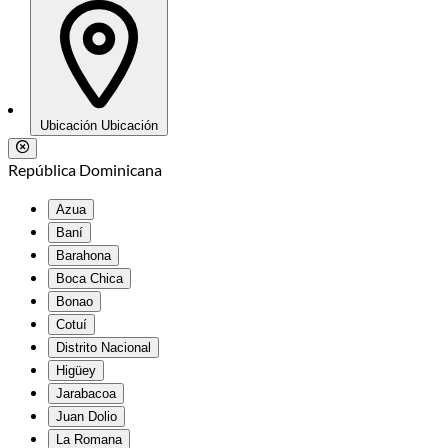
Ubicación
Ubicación
República Dominicana
Azua
Baní
Barahona
Boca Chica
Bonao
Cotuí
Distrito Nacional
Higüey
Jarabacoa
Juan Dolio
La Romana