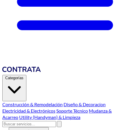
Categorías
Construcción & Remodelación
Diseño & Decoracíon
Electricidad & Electrónicos
Soporte Técnico
Mudanza &
Acarreo
Utility (Handyman) & Limpieza