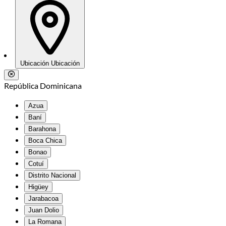
Ubicación
Ubicación
República Dominicana
Azua
Baní
Barahona
Boca Chica
Bonao
Cotuí
Distrito Nacional
Higüey
Jarabacoa
Juan Dolio
La Romana