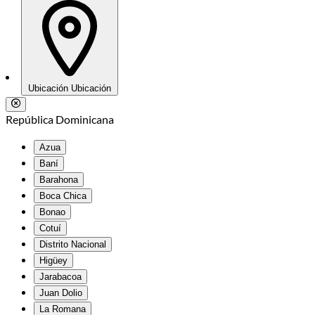
Ubicación
Ubicación
República Dominicana
Azua
Baní
Barahona
Boca Chica
Bonao
Cotuí
Distrito Nacional
Higüey
Jarabacoa
Juan Dolio
La Romana