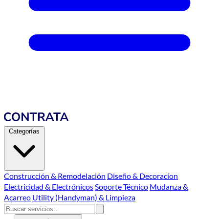
Categorías
Construcción & Remodelación
Diseño & Decoracíon
Electricidad & Electrónicos
Soporte Técnico
Mudanza &
Acarreo
Utility (Handyman) & Limpieza