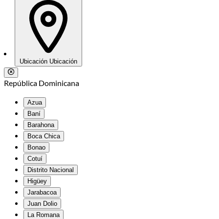
Ubicación
Ubicación
República Dominicana
Azua
Baní
Barahona
Boca Chica
Bonao
Cotuí
Distrito Nacional
Higüey
Jarabacoa
Juan Dolio
La Romana