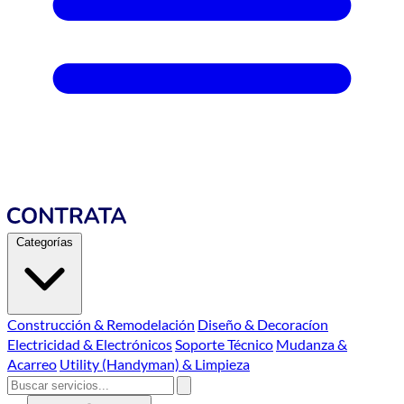
Categorías
Construcción & Remodelación
Diseño & Decoracíon
Electricidad & Electrónicos
Soporte Técnico
Mudanza &
Acarreo
Utility (Handyman) & Limpieza