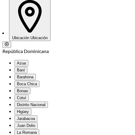
Ubicación
Ubicación
República Dominicana
Azua
Baní
Barahona
Boca Chica
Bonao
Cotuí
Distrito Nacional
Higüey
Jarabacoa
Juan Dolio
La Romana