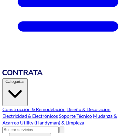
Categorías
Construcción & Remodelación
Diseño & Decoracíon
Electricidad & Electrónicos
Soporte Técnico
Mudanza &
Acarreo
Utility (Handyman) & Limpieza