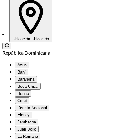
Ubicación
Ubicación
República Dominicana
Azua
Baní
Barahona
Boca Chica
Bonao
Cotuí
Distrito Nacional
Higüey
Jarabacoa
Juan Dolio
La Romana