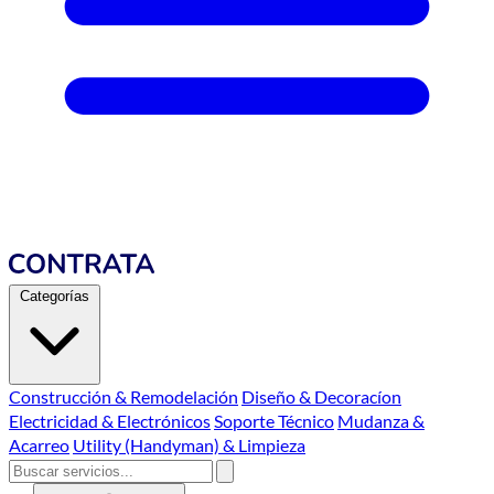
Categorías
Construcción & Remodelación
Diseño & Decoracíon
Electricidad & Electrónicos
Soporte Técnico
Mudanza &
Acarreo
Utility (Handyman) & Limpieza