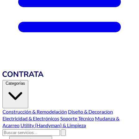
Categorías
Construcción & Remodelación
Diseño & Decoracíon
Electricidad & Electrónicos
Soporte Técnico
Mudanza &
Acarreo
Utility (Handyman) & Limpieza