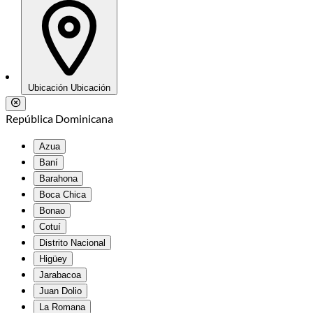
Ubicación
Ubicación
República Dominicana
Azua
Baní
Barahona
Boca Chica
Bonao
Cotuí
Distrito Nacional
Higüey
Jarabacoa
Juan Dolio
La Romana