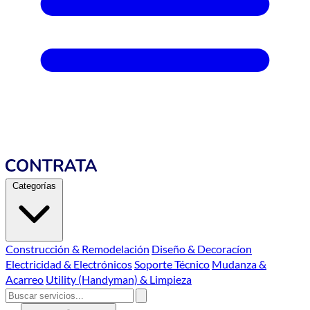
Categorías
Construcción & Remodelación
Diseño & Decoracíon
Electricidad & Electrónicos
Soporte Técnico
Mudanza &
Acarreo
Utility (Handyman) & Limpieza