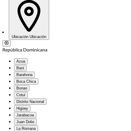
Ubicación
Ubicación
República Dominicana
Azua
Baní
Barahona
Boca Chica
Bonao
Cotuí
Distrito Nacional
Higüey
Jarabacoa
Juan Dolio
La Romana