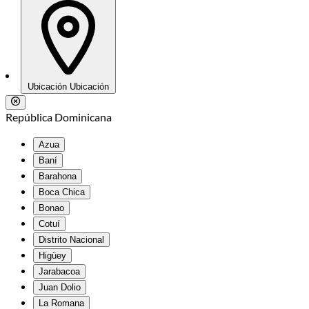
Ubicación
Ubicación
República Dominicana
Azua
Baní
Barahona
Boca Chica
Bonao
Cotuí
Distrito Nacional
Higüey
Jarabacoa
Juan Dolio
La Romana