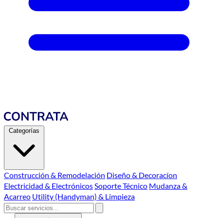
Categorías
Construcción & Remodelación
Diseño & Decoracíon
Electricidad & Electrónicos
Soporte Técnico
Mudanza &
Acarreo
Utility (Handyman) & Limpieza