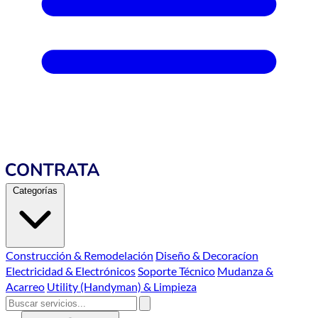
Categorías
Construcción & Remodelación
Diseño & Decoracíon
Electricidad & Electrónicos
Soporte Técnico
Mudanza &
Acarreo
Utility (Handyman) & Limpieza