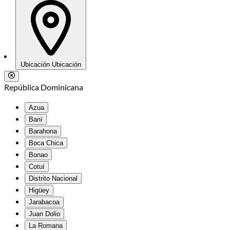
Ubicación
Ubicación
República Dominicana
Azua
Baní
Barahona
Boca Chica
Bonao
Cotuí
Distrito Nacional
Higüey
Jarabacoa
Juan Dolio
La Romana