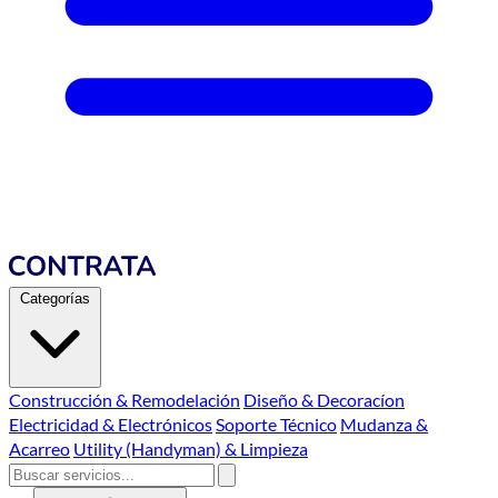
Categorías
Construcción & Remodelación
Diseño & Decoracíon
Electricidad & Electrónicos
Soporte Técnico
Mudanza &
Acarreo
Utility (Handyman) & Limpieza