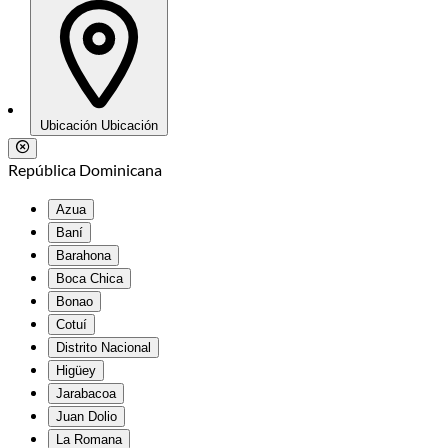
Ubicación
Ubicación
República Dominicana
Azua
Baní
Barahona
Boca Chica
Bonao
Cotuí
Distrito Nacional
Higüey
Jarabacoa
Juan Dolio
La Romana