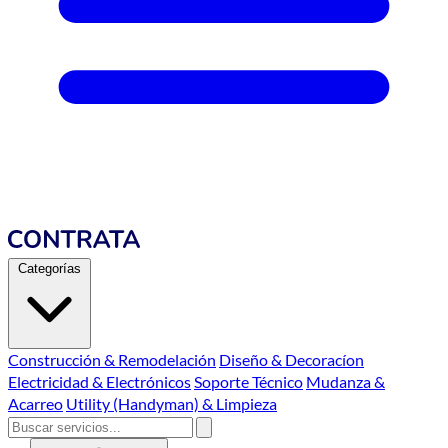
Categorías
Construcción & Remodelación
Diseño & Decoracíon
Electricidad & Electrónicos
Soporte Técnico
Mudanza &
Acarreo
Utility (Handyman) & Limpieza