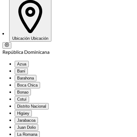
Ubicación
Ubicación
República Dominicana
Azua
Baní
Barahona
Boca Chica
Bonao
Cotuí
Distrito Nacional
Higüey
Jarabacoa
Juan Dolio
La Romana