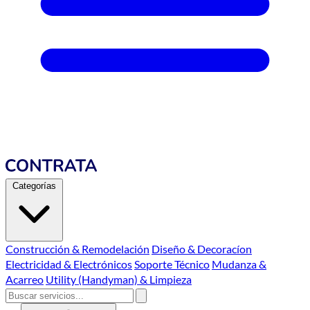
Categorías
Construcción & Remodelación
Diseño & Decoracíon
Electricidad & Electrónicos
Soporte Técnico
Mudanza &
Acarreo
Utility (Handyman) & Limpieza